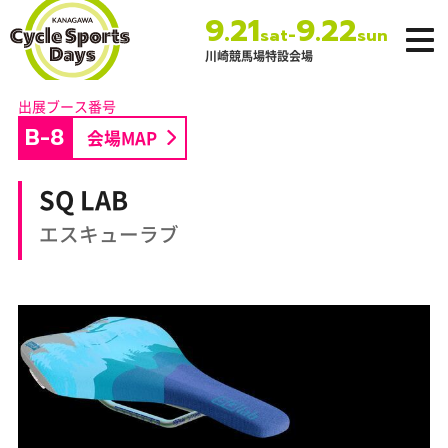
9.21
9.22
-
sat
sun
川崎競馬場特設会場
神奈川サイクルス
ポーツデイズ
B-8
会場MAP
SQ LAB
エスキューラブ